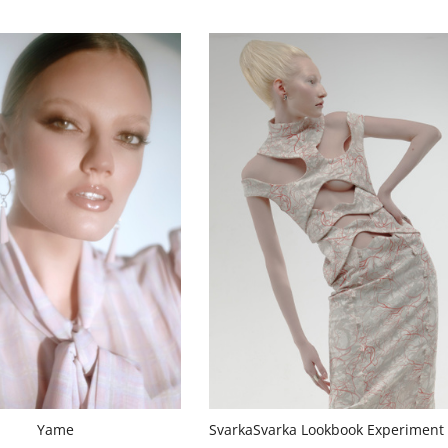
Yame
S