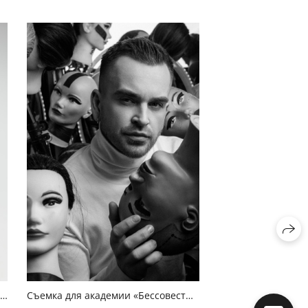
varkaSvarka Lookbook Experiment #7
Съемка для академии «Бессовестно талантливый»